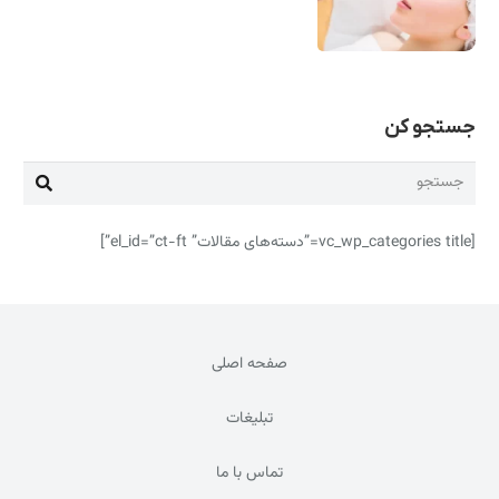
جستجو کن
[vc_wp_categories title=”دسته‌های مقالات” el_id=”ct-ft”]
صفحه اصلی
تبلیغات
تماس با ما