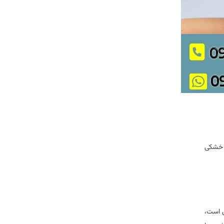
ث خشکی
س است،