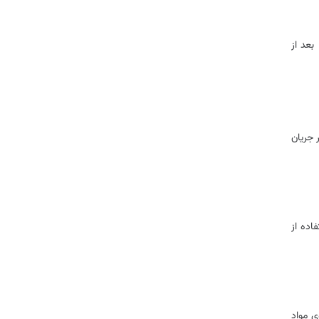
عد از
 جریان
اده از
ی مواد